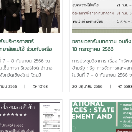
ลัยบริหารศาสตร์
ขยายเวลารับบทความ จนถึง ว
ทยาลัยแม่โจ้ ร่วมกับเครือ
10 กรกฎาคม 2566
ิชาการ จัดงานประชุมวิชาการ
ที่ 7 – 8 กันยายน 2566 ณ
การประชุมวิชาการ เรื่อง "ทรัพ
อ “ทรัพยากรข้ามรัฐ: รัฐ การ
มเซ็นทารา ริเวอร์ไซด์ อำเภอ
ข้ามรัฐ : รัฐ การจัดการและผล
ารและผลกระทบ”
จังหวัดเชียงใหม่ โดยมี
ในวันที่ 7 – 8 กันยายน 2566 
ระสงค์เพื่อให้นักวิชาการ นักวิจัย
โรงแรมเซ็นทารา ริเวอร์ไซด์ อำ
ันยายน 2566 |
10163
20 มิถุนายน 2566 |
558
ฒนา และนักศึกษาได้แลกเปลี่ยน
เมือง จังหวัดเชียงใหม่ ขยายเวล
ชาการเพื่อพัฒนาบริบทที่
รับบทความ และพิจารณาบทค
วข้องกับทรัพยากร การบริหารงาน
ดังนี้เปิดรับสมัครบท
ฐ และผลกระทบจากการจัดการ
จนถึงวันที่ 10 กรกฎาคม
ากร ตลอดจนส่งเสริมให้เกิด
2566ผู้ทรงคุณวุฒิประเมินบ
ข่ายทางวิชาการในการวิจัย การ
11 กรกฎาคม –
ร่ผลงานวิจัยสู่สาธารณะและ
20 กรกฎาคม 2566ส่งบทความใ