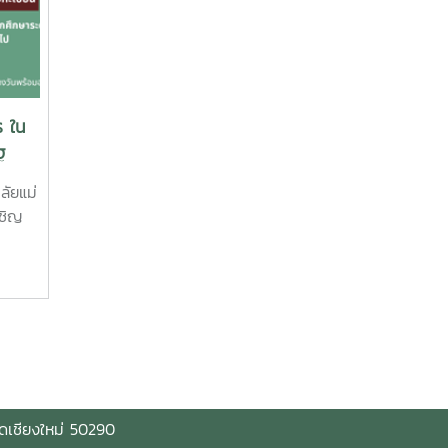
ภาครัฐ และผลกระทบจากการจัดการ
6แจ้ง
ทรัพยากร ตลอดจนเพื่อส่งเสริมให้เกิด
าม
เครือข่ายทางวิชาการและเผยแพร่ผล
ลง
งานวิจัยสู่สาธารณะและนำผลการวิจัย
าคม –
ไปใช้ประโยชน์ โดยมีกำหนดการจัด
ร ใน
ง
ประชุมวิชาการและวิทยากรผู้ทรง
ฐ
กฎาคม
คุณวุฒิดังนี้ วันที่ 7 กันยายน
ารถลง
2566เวลา 09.00 – 09.30 น. พิธี
ลัยแม่
เปิดงานประชุมวิชาการวิทยาลัยบริหาร
เชิญ
forms/d/e/1FAIpQLSepkWOgRmPA81sNBH2_fDjOnElWPKwtxWoZol
ศาสตร์เวลา 09.30 – 10.30 น.
บรรยายพิเศษ หัวข้อ “ทรัพยากรข้าม
การและ
รัฐ : รัฐ การจัดการและผลกระทบ
ายน
ที่มีต่อไทย
์ไซด์
และอาเซียน”
โดย รองศาสตราจารย์
ักวิจัย
ดร.ประภาส ปิ่นตบแต่งเวลา 10.30 –
ลี่ยน
10.45 น. พักรับประทานอาหารว่างเวลา
ัดเชียงใหม่ 50290
10.45 – 11.45 น. บรรยายพิเศษ หัวข้อ
หารงาน