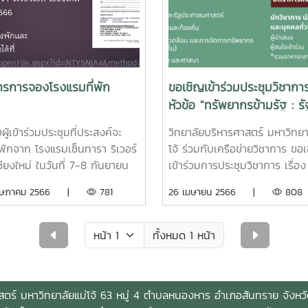
ผลการวิจัยไปใช้ประโยชน์การ
แก้ไข 21
วิชาการในครั้งนี้ ได้รับเกียรติ
กรกฎาคม – 30 กรกฎาคม 256
องศาสตราจารย์ ดร.ประภาส
ผลการพิจารณาบทคว
บแต่ง และ ศาสตราจารย์ ดร.สิทธิ
31 กรกฎาคม 2566ชำระเงินค่า
รือรัฐติกาล เป็นวิทยากรพิเศษ
ทะเบียน (ผู้นำเสนอ) 1 สิงห
ารการจองโรงแรมที่พัก
ขอเชิญเข้าร่วมประชุมวิชากา
ยในหัวข้อ “ทรัพยากรข้ามรัฐ :
10 สิงหาคม 2566ชำระเงินค่าล
หัวข้อ "ทรัพยากรข้ามรัฐ : รั
ารจัดการและผลกระทบที่มีต่อ
ทะเบียน (ผู้เข้าร่วม) 1 กร
การจัดการและผลกระทบ"
ีน และอาเซียน” และวิทยากร
2566 – 30 สิงหาคม 2566สาม
ผู้เข้าร่วมประชุมที่ประสงค์จะ
วิทยาลัยบริหารศาสตร์ มหาวิทยา
 ดร.อุทัย ดุลยเกษม บรรยายใน
ทะเบียนส่งบทความได้ที่
่พักจาก โรงแรมเซ็นทารา ริเวอร์
โจ้ ร่วมกับเครือข่ายวิชาการ ขอ
อ “ความขัดแย้งและการจัดการ
https://docs.google.com/
ชียงใหม่ ในวันที่ 7-8 กันยายน
เข้าร่วมการประชุมวิชาการ เรื่อง
ากรธรรมชาติข้ามพรมแดน: นัย
p7g/viewform
สามารถดูรายละเอียดห้องพักและ
"ทรัพยากรข้ามรัฐ : รัฐ การจัด
ฤษภาคม 2566 |
781
26 เมษายน 2566 |
808
บโครงการการประเมินผลกระทบ”
โหลดใบจองห้องพักได้ที่
ผลกระทบ" ในวันที่ 7 – 8 กันย
กนี้ ยังมีคณาจารย์ผู้ทรง
LSf2koMu_mKNG2UsTYaq4g4HV7UVrygr8iFoKuJI_Ni-
://erp.mju.ac.th/openFile.aspx?
2566 ณ โรงแรมเซ็นทารา ริเวอร
ฒิของวิทยาลัยบริหารศาสตร์
TY5NjA4&method=inline
อำเภอเมือง จังหวัดเชียงใหม่
ทั้งหมด 1 หน้า
่ รองศาสตราจารย์ ดร.บงกชมาศ
วัตถุประสงค์เพื่อให้นักวิชาการ น
่ยม ผู้ช่วยศาสตราจารย์
นักพัฒนา และนักศึกษาได้แลกเป
ารถนา ยศสุข ผู้ช่วย
ทางวิชาการเพื่อพัฒนาบริบทที่
สตร์ มหาวิทยาลัยแม่โจ้ 63 หมู่ 4 ตำบลหนองหาร อำเภอสันทราย จังหว
าจารย์ ดร.ธรรมพร ตันตรา ได้
เกี่ยวข้องกับทรัพยากร การบริ