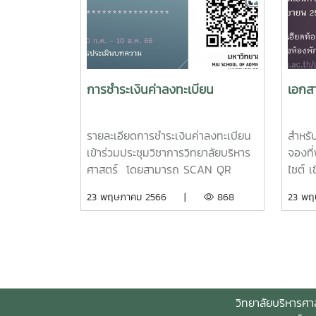
การตัดสินใจเดินทางท่องเที่ยวชุมชน
การนำ
เชิงชาติพันธุ์ของนักท่องเที่ยวกลุ่ม
ประชุม
Solo Female หลังโควิด-19” ผู้นำ
จาก ร
เสนอบทความ ได้แก่ นางมณฑิรา
ปิ่นต
ธรรมจารีย์ ซิมิชผลงานบทความ ระดับ
พล เค
การชำระเงินค่าลงทะเบียน
เอกส
ดี จำนวน 3 บทความ ได้แก่บทความ
บรรยา
เรื่อง “การบริหารจัดการอุทยานธรณี
รัฐ ก
โลกสตูลและการเชื่อมโยงอุทยานธรณี
ไทย จ
รายละเอียดการชำระเงินค่าลงทะเบียน
สำหรับ
โลก”ผู้นำเสนอบทความ ได้แก่ ดร.จารุ
พิเศษ
เข้าร่วมประชุมวิชาการวิทยาลัยบริหาร
จองที
วรรณ ทองเนื้อแข็ง และ
หัวข้
ศาสตร์ โดยสามารถ SCAN QR
ไซต์ เ
ดร.ห้าวหาญ ทวีเส้งบทความเรื่อง
ทรัพย
CODE ตามภาพด้านล่าง และ แจ้งการ
2566 
23 พฤษภาคม 2566 |
868
23 พ
“ปัจจัยที่มีอิทธิพลต่อการเตรียมความ
สำหรั
ชำระเงินได้ที่
ดาวน์
พร้อมสู่การเป็นผู้สูงวัยอย่างมี
นอกจา
https://docs.google.com/forms/d/e/1FAIpQ
https
คุณภาพ: กรณีศึกษา ประชาชนใน
คุณวุ
U7xEZw/viewform โดยมีอัตราค่าลง
id=N
ตำบลแม่ทราย อำเภอร้องกวาง
ได้แก
ทะเบียนดังนี้นักวิชาการ นักศึกษาระดับ
จังหวัดแพร่”ผู้นำเสนอบทความ ได้แก่
เอกเอี
บัณฑิตศึกษา และบุคคลทั่วไปผู้นำ
นายพัทธดนย์ พุฒดงบทความเรื่อง
ดร.ปร
เสนอ 1,500 บาท ผู้สนใจเข้า
วิทยาลัยบริหารศา
“กลยุทธ์การพัฒนาตลาดการท่อง
ศาสตร
ร่วม 1,000 บาท นักศึกษา (ระดับ