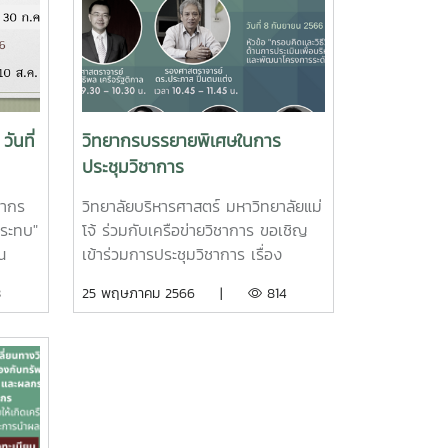
ันที่
วิทยากรบรรยายพิเศษในการ
ประชุมวิชาการ
ยากร
วิทยาลัยบริหารศาสตร์ มหาวิทยาลัยแม่
กระทบ"
โจ้ ร่วมกับเครือข่ายวิชาการ ขอเชิญ
ณ
เข้าร่วมการประชุมวิชาการ เรื่อง
เภอ
"ทรัพยากรข้ามรัฐ : รัฐ การจัดการและ
3
25 พฤษภาคม 2566 |
814
าเปิด
ผลกระทบ" ในวันที่ 7 – 8 กันยายน
วาม
2566 ณ โรงแรมเซ็นทารา ริเวอร์ไซด์
ความ
อำเภอเมือง จังหวัดเชียงใหม่
วัตถุประสงค์เพื่อให้นักวิชาการ นักวิจัย
ทความ
นักพัฒนา และนักศึกษาได้แลกเปลี่ยน
ทางวิชาการเพื่อพัฒนาบริบทที่
ห้
เกี่ยวข้องกับทรัพยากร การบริหารงาน