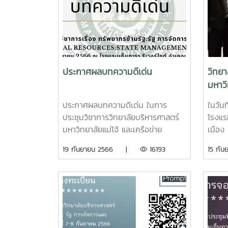
ประกาศผลบทความดีเด่น
วิทยา
มหาวิ
ข่ายว
ประกาศผลบทความดีเด่น ในการ
ในวัน
หัวข้
ประชุมวิชาการวิทยาลัยบริหารศาสตร์
โรงแร
จัดก
มหาวิทยาลัยแม่โจ้ และเครือข่าย
เมือง 
วิชาการ หัวข้อ “ทรัพยากรข้ามรัฐรัฐ
วัตถุป
19 กันยายน 2566 |
16193
15 ก
การจัดการและผลกระทบ” วันที่ 7–8
นักพั
กันยายน 2566 ณ โรงแรม เซ็นทารา
ทางวิ
ริเวอร์โซด์ อำเภอเมือง จังหวัด
เกี่ย
เชียงใหม่ การนำเสนอบทความวันที่ 7
ภาครั
กันยายน 2566ห้องย่อยที่ 1 ผลงาน
ทรัพย
บทความ ดีเด่น จำนวน 1 บทความ
เครือ
ได้แก่บทความเรื่อง “ปัจจัยที่ส่งผลต่อ
เผยแพ