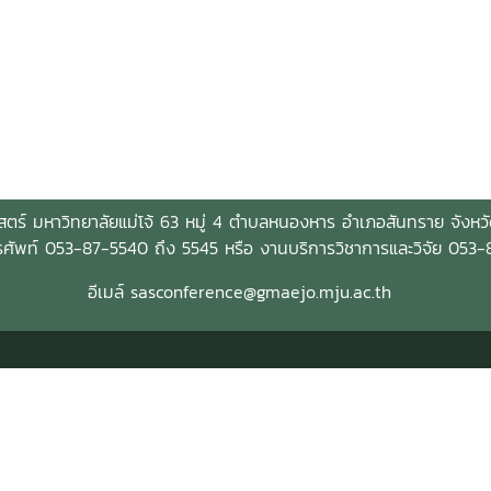
สตร์ มหาวิทยาลัยแม่โจ้ 63 หมู่ 4 ตำบลหนองหาร อำเภอสันทราย จังหว
รศัพท์ 053-87-5540 ถึง 5545 หรือ งานบริการวิชาการและวิจัย 053
อีเมล์ sasconference@gmaejo.mju.ac.th