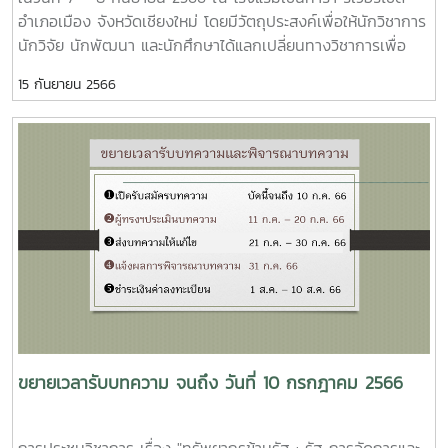
สร้างคุณธรรมและจริยธรรมทางการเมืองการปกครอง” นำเสนอ
อำเภอเมือง จังหวัดเชียงใหม่ โดยมีวัตถุประสงค์เพื่อให้นักวิชาการ
บทความ โดย นายสนั่น ประเสริฐผลงานบทความ ระดับ ดี
นักวิจัย นักพัฒนา และนักศึกษาได้แลกเปลี่ยนทางวิชาการเพื่อ
จำนวน 3 บทความ ได้แก่บทความเรื่อง “กระแสครูบา-ตนบุญ
พัฒนาบริบทที่เกี่ยวข้องกับทรัพยากร การบริหารงานภาครัฐ และ
บารมี วิถีแห่งล้านนา ในยุคสังคมออนไลน์ “ผู้นำเสนอบทความ
15 กันยายน 2566
ผลกระทบจากการจัดการทรัพยากร ตลอดจนส่งเสริมให้เกิดเครือ
ได้แก่ พระครูปลัดธีร์นวัช ญาณสิทฺธิวาทีบทความเรื่อง “สัญญะใน
ข่ายทางวิชาการในการวิจัย การเผยแพร่ผลงานวิจัยสู่สาธารณะและ
พระพุทธรัตนมงคลมหามุนี วัดบูรพาภิราม จังหวัดร้อยเอ็ด”ผู้นำ
การนำผลการวิจัยไปใช้ประโยชน์การประชุมวิชาการในครั้งนี้ ได้รับ
เสนอบทความ ได้แก่ ผศ.ดร.ไพฑูรย์ สวนมะไฟบทความเรื่อง
เกียรติจาก รองศาสตราจารย์ ดร.ประภาส ปิ่นตบแต่ง และ
“ครอบครัวและสังคมกับคุณภาพชีวิตด้านความสัมพันธ์ทางสังคม
ศาสตราจารย์ ดร.สิทธิพล เครือรัฐติกาล เป็นวิทยากรพิเศษ
และด้านสภาพแวดล้อมของกลุ่มชาติพันธุ์ม้ง บ้านแม่แรม ตำบล
บรรยายในหัวข้อ “ทรัพยากรข้ามรัฐ : รัฐ การจัดการและผลกระ
เตาปูน อำเภอสอง จังหวัดแพร่”ผู้นำเสนอบทความ ได้แก่ นางสาว
ทบที่มีต่อ ไทย จีน และอาเซียน” และวิทยากรพิเศษ ดร.อุทัย ดุลย
พรพรหม ฆ้องเดชการนำเสนอบทความวันที่ 8 กันยายน
เกษม บรรยายในหัวข้อ “ความขัดแย้งและการจัดการ
2566ผลงานบทความ ดีเด่น จำนวน 1 บทความ ได้แก่บทความ
ทรัพยากรธรรมชาติข้ามพรมแดน: นัยสำหรับโครงการการประเมิน
เรื่อง “การประยุกต์ใช้เครื่องมือประเมินผลทางด้านเศรษฐกิจและ
ผลกระทบ” นอกจากนี้ ยังมีคณาจารย์ผู้ทรงคุณวุฒิของวิทยาลัย
สังคมขับเคลื่อนงานชุมชนนวัตกรรม กรณีศึกษา มหาวิทยาลัย
บริหารศาสตร์ ได้แก่ รองศาสตราจารย์ ดร.บงกชมาศ เอกเอี่ยม ผู้
พะเยา ช่วงปี พ.ศ . 2563 – 2565” ผู้นำเสนอบทความ ได้แก่
ช่วยศาสตราจารย์ ดร.ปรารถนา ยศสุข ผู้ช่วยศาสตราจารย์
ดร.วารัชต์ มัธยมบุรุษผลงานบทความ ระดับ ดี จำนวน 3
ดร.ธรรมพร ตันตรา ได้เสวนาในหัวข้อ "คน รัฐ ชุมชนและการอยู่
ขยายเวลารับบทความ จนถึง วันที่ 10 กรกฎาคม 2566
บทความ ได้แก่บทความเรื่อง“การพัฒนาประชาธิปไตยของไต้หวัน
ร่วมกัน" โดยมีอาจารย์ ดร.สมคิด แก้วทิพย์ เป็นผู้ดำเนินรายการ
ในยุคประธานาธิบดีหลี่ เติงฮุย”ผู้นำเสนอบทความ ได้แก่
การประชุมวิชาการในครั้งนี้ ได้มีคณาจารย์ นักวิชาการ นักวิจัย
ผศ.ดร.นนท์ น้าประทานสุขบทความเรื่อง“มองปราฎการณ์