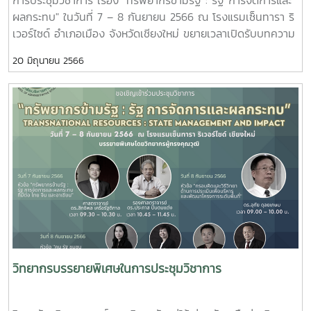
การประชุมวิชาการ เรื่อง "ทรัพยากรข้ามรัฐ : รัฐ การจัดการและ
และนักศึกษามานำเสนอบทความวิจัยและบทความวิชาการ ใน
ทางการเมืองของ “สงครามเวียดนาม” ภายใต้บริบทแวดล้อมของ
ผลกระทบ" ในวันที่ 7 – 8 กันยายน 2566 ณ โรงแรมเซ็นทารา ริ
ประเด็นการพัฒนาบริบทที่เกี่ยวข้องกับทรัพยากร การบริหารงาน
สงครามเย็นผ่านร่องรอยแนวคิดและทฤษฎีการเมืองของอันโตนิโอ
เวอร์ไซด์ อำเภอเมือง จังหวัดเชียงใหม่ ขยายเวลาเปิดรับบทความ
ภาครัฐ และผลกระทบ จำนวน 39 บทความ ซึ่งการจัดประชุม
กรัมชี่ และสำนักนีโอกรัมเชี่ยน”“การพัฒนาประชาธิปไตยของ
และพิจารณาบทความ ดังนี้เปิดรับสมัครบทความ
วิชาการทั้ง 2 วัน มีผู้เข้าร่วมงานทั้งสิ้น 320 คน โดยมาจากเครือ
ไต้หวันในยุคประธานาธิบดีหลี่ เติงฮุย”ผู้นำเสนอบทความ ได้แก่
20 มิถุนายน 2566
จนถึงวันที่ 10 กรกฎาคม 2566ผู้ทรงคุณวุฒิประเมิน
ข่ายทางวิชาการกว่า 20 สถาบัน/หน่วยงานภาพบรรยายกาศใน
นายวรพล โชติจิรเดชากุลบทความเรื่อง “บทสำรวจว่าด้วย
บทความ 11 กรกฎาคม – 20 กรกฎาคม 2566ส่ง
งานประชุม
เศรษฐกิจการบริโภคภายใต้สภาวะหมอกควันข้ามแดน”ผู้นำเสนอ
บทความให้แก้ไข 21 กรกฎาคม –
วิชาการhttps://drive.google.com/drive/folders/1up8rGmNFE
บทความ ได้แก่ ผศ.ปฐมพงศ์ มโนหาญทางคณะผู้จัดงาน จะจัด
30 กรกฎาคม 2566แจ้งผลการพิจารณาบทความ
usp=sharing
ส่งใบประกาศเกียรติคุณไปให้แก่เจ้าของผลงานบทความดีเด่นและ
31 กรกฎาคม 2566ชำระเงินค่าลงทะเบียน (ผู้นำเสนอ)
ระดับดี ทางอีเมล์ในลำดับต่อไป
1 สิงหาคม – 10 สิงหาคม 2566ชำระเงินค่าลงทะเบียน (ผู้เข้า
ร่วม) 1 กรกฎาคม 2566 – 30 สิงหาคม 2566สามารถลง
ทะเบียนส่งบทความได้ที่
https://docs.google.com/forms/d/e/1FAIpQLSepkWOgRmPA
p7g/viewform
วิทยากรบรรยายพิเศษในการประชุมวิชาการ