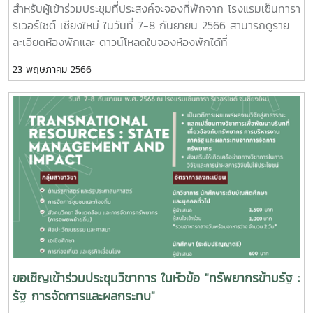
สำหรับผู้เข้าร่วมประชุมที่ประสงค์จะจองที่พักจาก โรงแรมเซ็นทารา
ริเวอร์ไซต์ เชียงใหม่ ในวันที่ 7-8 กันยายน 2566 สามารถดูราย
ละเอียดห้องพักและ ดาวน์โหลดใบจองห้องพักได้ที่
https://erp.mju.ac.th/openFile.aspx?
23 พฤษภาคม 2566
id=NTY5NjA4&method=inline
ขอเชิญเข้าร่วมประชุมวิชาการ ในหัวข้อ "ทรัพยากรข้ามรัฐ :
รัฐ การจัดการและผลกระทบ"