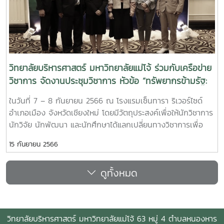
ทะเบียน(ผู้เข้าร่วม) 1 ก.ค. - 30 ส.ค. 2566 อัตราค่าลงทะเบียน-
นักวิชาการ นศ.ระดับบัณฑิตศึกษา ผู้ที่สนใจทั่วไป#ผู้นำเสนอ
1,500 บาท#ผู้เข้าร่วม 1,000 บาท-นักศึกษาระดับปริญญา
ตรี#ผู้นำเสนอ 600 บาท#ผู้เข้าร่วม 600 บาท สอบถามราย
ละเอียดเพิ่มเติมและติดตามข่าวประชาสัมพันธ์ได้ที่-โทรศัพท์
วิทยาลัยบริหารศาสตร์ มหาวิทยาลัยแม่โจ้ ร่วมกับเครือข่าย
053875540 หรือ 053875543-อีเมล์:
วิชาการ จัดงานประชุมวิชาการ หัวข้อ “ทรัพยากรข้ามรัฐ:
sasconference@gmaejo.mju.ac.th-เวบไซต์:
รัฐ การจัดการและผลกระทบ”
https://sasconference.mju.ac.th #มหาวิทยาลัยแม่
ในวันที่ 7 – 8 กันยายน 2566 ณ โรงแรมเซ็นทารา ริเวอร์ไซด์
โจ้#วิทยาลัยบริหาร
อำเภอเมือง จังหวัดเชียงใหม่ โดยมีวัตถุประสงค์เพื่อให้นักวิชาการ
ศาสตร์#MaejoUniversity#MJU#SAS#SAS_QA#SAS_CC#SASC
นักวิจัย นักพัฒนา และนักศึกษาได้แลกเปลี่ยนทางวิชาการเพื่อ
ข้ามรัฐ_รัฐ_การจัดการและผลกระทบ
พัฒนาบริบทที่เกี่ยวข้องกับทรัพยากร การบริหารงานภาครัฐ และ
15 กันยายน 2566
ผลกระทบจากการจัดการทรัพยากร ตลอดจนส่งเสริมให้เกิดเครือ
ข่ายทางวิชาการในการวิจัย การเผยแพร่ผลงานวิจัยสู่สาธารณะและ
ดูทั้งหมด
การนำผลการวิจัยไปใช้ประโยชน์การประชุมวิชาการในครั้งนี้ ได้รับ
เกียรติจาก รองศาสตราจารย์ ดร.ประภาส ปิ่นตบแต่ง และ
ศาสตราจารย์ ดร.สิทธิพล เครือรัฐติกาล เป็นวิทยากรพิเศษ
บรรยายในหัวข้อ “ทรัพยากรข้ามรัฐ : รัฐ การจัดการและผลกระ
วิทยาลัยบริหารศาสตร์ มหาวิทยาลัยแม่โจ้ 63 หมู่ 4 ตำบลหนองหาร
ทบที่มีต่อ ไทย จีน และอาเซียน” และวิทยากรพิเศษ ดร.อุทัย ดุลย