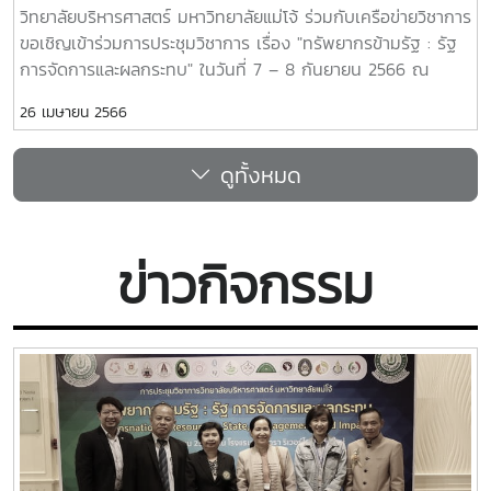
วิทยาลัยบริหารศาสตร์ มหาวิทยาลัยแม่โจ้ ร่วมกับเครือข่ายวิชาการ
ขอเชิญเข้าร่วมการประชุมวิชาการ เรื่อง "ทรัพยากรข้ามรัฐ : รัฐ
การจัดการและผลกระทบ" ในวันที่ 7 – 8 กันยายน 2566 ณ
โรงแรมเซ็นทารา ริเวอร์ไซด์ อำเภอเมือง จังหวัดเชียงใหม่
26 เมษายน 2566
วัตถุประสงค์เพื่อให้นักวิชาการ นักวิจัย นักพัฒนา และนักศึกษาได้
แลกเปลี่ยนทางวิชาการเพื่อพัฒนาบริบทที่เกี่ยวข้องกับทรัพยากร
ดูทั้งหมด
การบริหารงานภาครัฐ และผลกระทบจากการจัดการทรัพยากร
ตลอดจนเพื่อส่งเสริมให้เกิดเครือข่ายทางวิชาการและเผยแพร่ผล
งานวิจัยสู่สาธารณะและนำผลการวิจัยไปใช้ประโยชน์ รับบทความใน
ประเด็นที่เกี่ยวข้อง ดังนี้1. ด้านรัฐศาสตร์ และ
ข่าวกิจกรรม
รัฐประศาสนศาสตร์2. การจัดการชุมชนและท้องถิ่น3. สังคมวิทยา
สิ่งแวดล้อม และการจัดการทรัพยากร (การอพยพย้ายถิ่น)4.
ศิลปะ วัฒนธรรม และศาสนา5. เอเชียศึกษา6. การท่องเที่ยว และ
ธุรกิจเชื่อมโยง7. เศรษฐศาสตร์ และบริหารธุรกิจ8. นิติศาสตร์
กำหนดการรับบทความ#เปิดรับบทความ ถึงวัน
ที่ 20 มิ.ย. 2566#ผู้ทรงคุณวุฒิประเมินบทความ 1 มิ.ย. - 30
มิ.ย. 2566#แก้ไขบทความ 1 ก.ค. - 15 ก.ค.
2566#แจ้งผลการพิจารณาบทความ 20 ก.ค. 2566#ชำระเงิน
ลงทะเบียน(ผู้นำเสนอ) 20 ก.ค. - 10 ส.ค. 2566#ชำระเงินลง