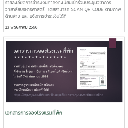
รายละเอียดการชำระเงินค่าลงทะเบียนเข้าร่วมประชุมวิชาการ
ศาสตราจารย์ ดร.สิทธิพล เครือรัฐติกาลเวลา 11.45 – 12.00 น.
วิทยาลัยบริหารศาสตร์ โดยสามารถ SCAN QR CODE ตามภาพ
ถาม-ตอบคำถาม แก่ผู้ที่สนใจเวลา 12.00 – 13.00 น. รับประทาน
ด้านล่าง และ แจ้งการชำระเงินได้ที่
อาหารกลางวันเวลา 13.00 – 16.00 น. นำเสนอผลงานทาง
https://docs.google.com/forms/d/e/1FAIpQLSf2koMu_mKNG
วิชาการในห้องย่อยเวลา 16.00 น. เสร็จสิ้นการประชุม
23 พฤษภาคม 2566
U7xEZw/viewform โดยมีอัตราค่าลงทะเบียนดังนี้นักวิชาการ
วันที่ 1วันที่ 8 กันยายน 2566เวลา 09.00 – 10.00 น. บรรยาย
นักศึกษาระดับบัณฑิตศึกษา และบุคคลทั่วไปผู้นำเสนอ 1,500
พิเศษ หัวข้อ “กรอบคิดและวิธีวิทยาในการใช้องค์ความรู้ด้านการ
บาท ผู้สนใจเข้าร่วม 1,000 บาท นักศึกษา (ระดับปริญญา
ประเมิน เพื่อการบริหารการพัฒนา
ตรี)ผู้นำเสนอ 600 บาท ผู้สนใจเข้าร่วม 600 บาท
โครงการในระดับพื้นที่” โดย
วันเวลาในการชำระเงินผู้นำเสนอ วันที่ 20 ก.ค. - 10 ส.ค.
ดร.อุทัย ดุลยเกษมเวลา 10.00 – 12.00 น. นำเสนอผลงานทาง
2566 (*รอการแจ้งผลการพิจารณาบทความ) ผู้สนใจเข้า
วิชาการในห้องย่อยเวลา 12.00 – 13.00 น. รับประทานอาหาร
ร่วม วันที่ 1 ก.ค. - 30 ส.ค. 2566
กลางวันเวลา 13.00 – 15.00 น. Closing Keynote หัวข้อ “คน
รัฐ ชุมชนและการอยู่ร่วมกัน” โดย
รศ.ดร.บงกชมาศ เอกเอี่ยม
ผศ.ดร.ปรารถนา ยศสุข
ผศ.ดร.ธรรมพร ตันตรา
ดำเนินรายงานโดย อาจารย์ ดร.สมคิด แก้วทิพย์
เอกสารการจองโรงแรมที่พัก