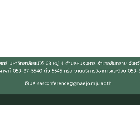
สตร์ มหาวิทยาลัยแม่โจ้ 63 หมู่ 4 ตำบลหนองหาร อำเภอสันทราย จังหว
รศัพท์ 053-87-5540 ถึง 5545 หรือ งานบริการวิชาการและวิจัย 053
อีเมล์ sasconference@gmaejo.mju.ac.th